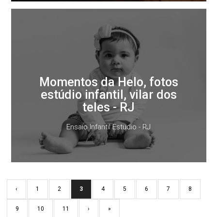
Momentos da Helo, fotos
estúdio infantil, vilar dos
teles - RJ
Ensaio Infantil Estudio - RJ
‹
1
2
3
4
5
6
7
8
9
10
11
›
»