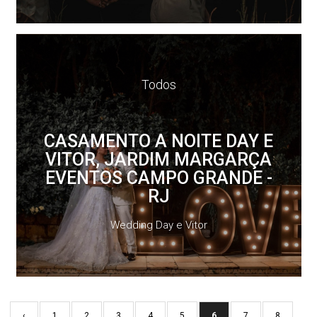
Todos
CASAMENTO A NOITE DAY E
VITOR, JARDIM MARGARÇA
EVENTOS CAMPO GRANDE -
RJ
Wedding Day e Vitor
‹
1
2
3
4
5
6
7
8