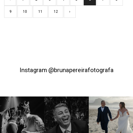
9
10
11
12
›
Instagram @brunapereirafotografa