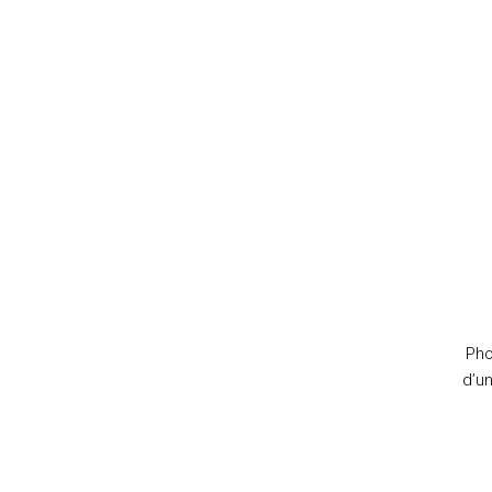
Pho
d’u