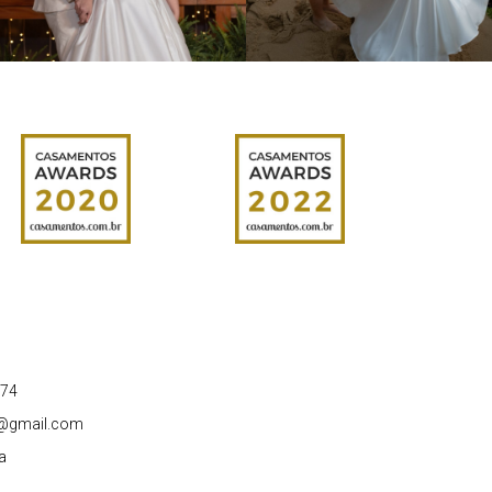
174
a@gmail.com
a