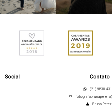
Social
Contato
(21) 9830-43
fotografabrunapereir
Bruna Pereir