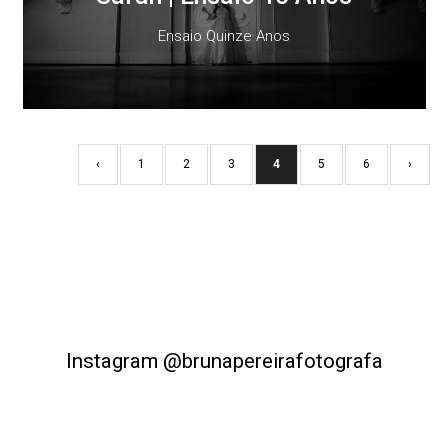
Ensaio Quinze Anos
‹
1
2
3
4
5
6
›
Instagram @brunapereirafotografa